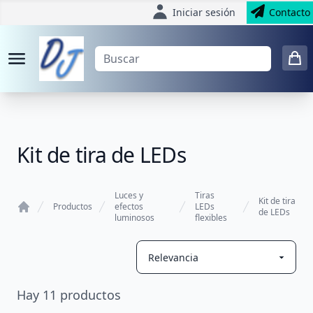
Iniciar sesión
Contacto
Kit de tira de LEDs
Luces y
Tiras
Kit de tira
Productos
efectos
LEDs
de LEDs
luminosos
flexibles
Home
Hay
11
productos