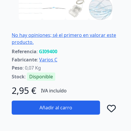
No hay opiniones; sé el primero en valorar este
producto.
Referencia
:
GI09400
Fabricante
:
Varios C
Peso
: 0,07 Kg
Stock
:
Disponible
2,95 €
IVA incluído
Añadir al carro
Añad