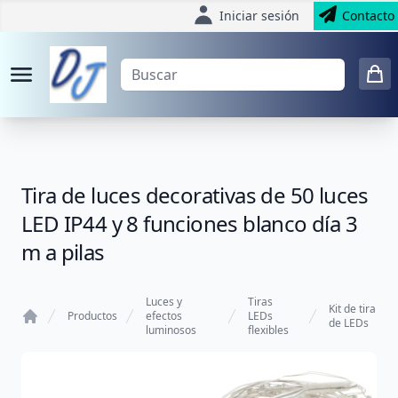
Iniciar sesión
Contacto
Tira de luces decorativas de 50 luces
LED IP44 y 8 funciones blanco día 3
m a pilas
Luces y
Tiras
Kit de tira
Productos
efectos
LEDs
de LEDs
luminosos
flexibles
Home