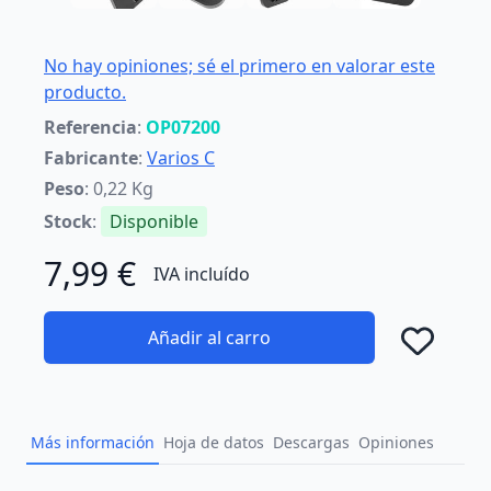
No hay opiniones; sé el primero en valorar este
producto.
Referencia
:
OP07200
Fabricante
:
Varios C
Peso
: 0,22 Kg
Stock
:
Disponible
7,99 €
IVA incluído
Añadir al carro
Añad
Más información
Hoja de datos
Descargas
Opiniones