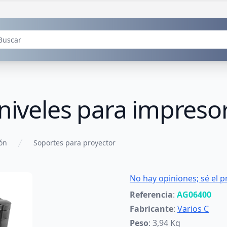
 niveles para impreso
ión
Soportes para proyector
No hay opiniones; sé el p
Referencia
:
AG06400
Fabricante
:
Varios C
Peso
: 3,94 Kg