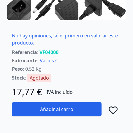
No hay opiniones; sé el primero en valorar este
producto.
Referencia
:
VF04000
Fabricante
:
Varios C
Peso
: 0,52 Kg
Stock
:
Agotado
17,77 €
IVA incluído
Añadir al carro
Añad