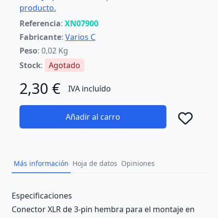
producto.
Referencia
:
XN07900
Fabricante
:
Varios C
Peso
: 0,02 Kg
Stock
:
Agotado
2,30 €
IVA incluído
Añadir al carro
Añad
Más información
Hoja de datos
Opiniones
Description
Especificaciones
Conector XLR de 3-pin hembra para el montaje en