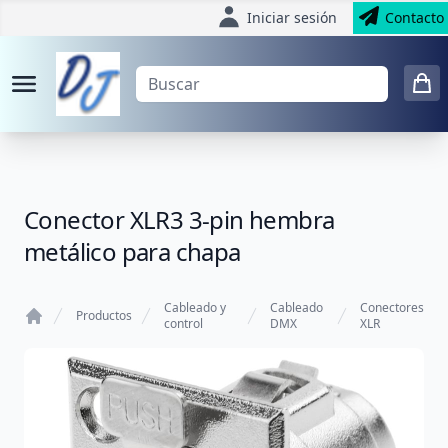
Iniciar sesión
Contacto
Conector XLR3 3-pin hembra
metálico para chapa
Cableado y
Cableado
Conectores
Productos
control
DMX
XLR
Home