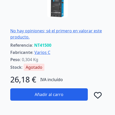
No hay opiniones; sé el primero en valorar este
producto.
Referencia
:
NT41500
Fabricante
:
Varios C
Peso
: 0,304 Kg
Stock
:
Agotado
26,18 €
IVA incluído
Añadir al carro
Añad