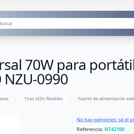
sal 70W para portáti
0 NZU-0990
nosos
Tiras LEDs flexibles
Fuente de alimentación ext
No hay opiniones; sé el p
Referencia
:
NT42100