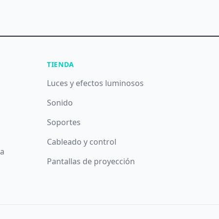
TIENDA
Luces y efectos luminosos
Sonido
Soportes
Cableado y control
da
Pantallas de proyección
íticos y publicitarios. Puede aceptar todas las cookies puls