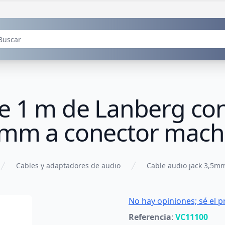
de 1 m de Lanberg co
 mm a conector mach
Cables y adaptadores de audio
Cable audio jack 3,5m
No hay opiniones; sé el p
Referencia
:
VC11100