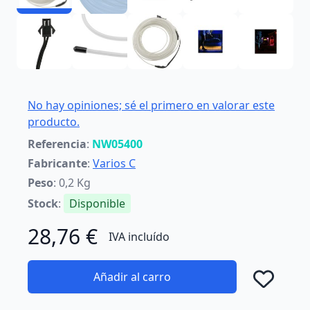
No hay opiniones; sé el primero en valorar este
producto.
Referencia
:
NW05400
Fabricante
:
Varios C
Peso
: 0,2 Kg
Stock
:
Disponible
28,76 €
IVA incluído
Añadir al carro
Añad