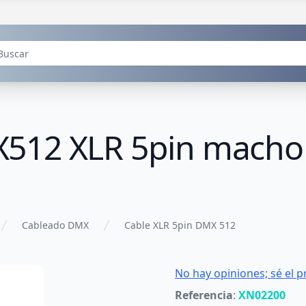
512 XLR 5pin macho 
Cableado DMX
Cable XLR 5pin DMX 512
No hay opiniones; sé el p
Referencia
:
XN02200