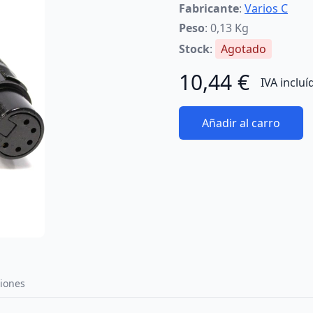
Fabricante
:
Varios C
Peso
: 0,13 Kg
Stock
:
Agotado
10,44 €
IVA incluí
Añadir al carro
iones