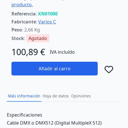
producto.
Referencia
:
XN01000
Fabricante
:
Varios C
Peso
: 2,66 Kg
Stock
:
Agotado
100,89 €
IVA incluído
Añadir al carro
Añad
Más información
Hoja de datos
Opiniones
Description
Especificaciones
Cable DMX o DMX512 (Digital MultipleX 512)