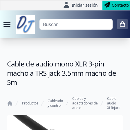
Iniciar sesión
Contacto
Cable de audio mono XLR 3-pin
macho a TRS jack 3.5mm macho de
5m
Cables y
Cable
Cableado
Productos
adaptadores de
audio
y control
audio
XLR/jack
Home