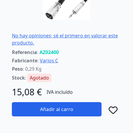
No hay opiniones; sé el primero en valorar este
producto.
Referencia
:
AZ02400
Fabricante
:
Varios C
Peso
: 0,29 Kg
Stock
:
Agotado
15,08 €
IVA incluído
Añadir al carro
Añad