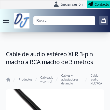
Iniciar sesión
Contacto
Cable de audio estéreo XLR 3-pin
macho a RCA macho de 3 metros
Cables y
Cable
Cableado
Productos
adaptadores
audio
y control
de audio
XLR/RCA
Home