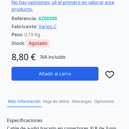
No hay opiniones; sé el primero en valorar este
producto.
Referencia
:
AZ00300
Fabricante
:
Varios C
Peso
: 0,19 Kg
Stock
:
Agotado
8,80 €
IVA incluído
Añadir al carro
Añad
Más información
Hoja de datos
Descargas
Opiniones
Description
Especificaciones
Cable de audio basado en conectores XLR de 3-pin