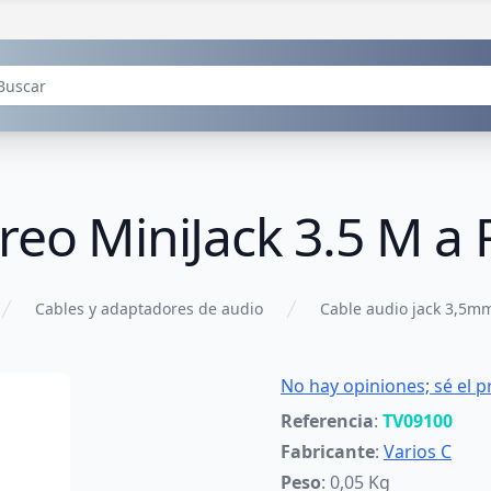
ereo MiniJack 3.5 M 
Cables y adaptadores de audio
Cable audio jack 3,5m
No hay opiniones; sé el p
Referencia
:
TV09100
Fabricante
:
Varios C
Peso
: 0,05 Kg