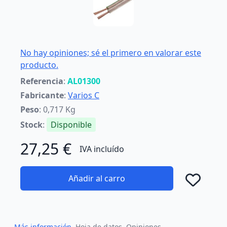
No hay opiniones; sé el primero en valorar este
producto.
Referencia
:
AL01300
Fabricante
:
Varios C
Peso
: 0,717 Kg
Stock
:
Disponible
27,25 €
IVA incluído
Añadir al carro
Añad
Más información
Hoja de datos
Opiniones