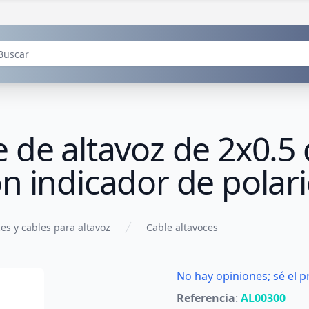
 de altavoz de 2x0.5
n indicador de polar
es y cables para altavoz
Cable altavoces
No hay opiniones; sé el p
Referencia
:
AL00300