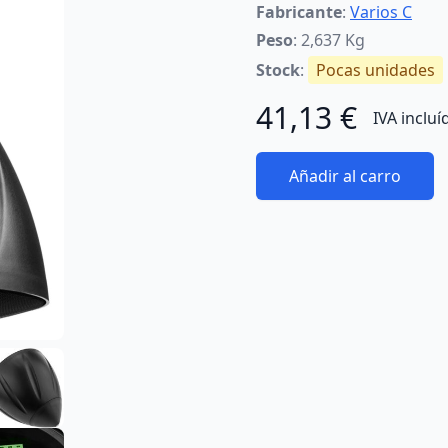
Fabricante
:
Varios C
Peso
: 2,637 Kg
Stock
:
Pocas unidades
41,13 €
IVA incluí
Añadir al carro