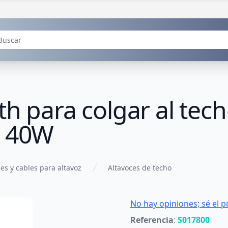
th para colgar al tec
e 40W
es y cables para altavoz
Altavoces de techo
No hay opiniones; sé el p
Referencia
:
S017800