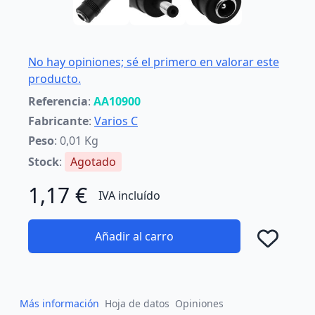
No hay opiniones; sé el primero en valorar este
producto.
Referencia
:
AA10900
Fabricante
:
Varios C
Peso
: 0,01 Kg
Stock
:
Agotado
1,17 €
IVA incluído
Añadir al carro
Añad
Más información
Hoja de datos
Opiniones