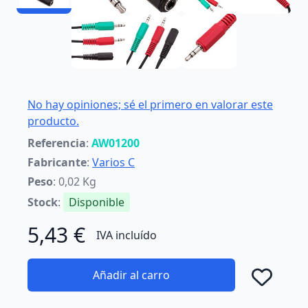
No hay opiniones; sé el primero en valorar este
producto.
Referencia
:
AW01200
Fabricante
:
Varios C
Peso
: 0,02 Kg
Stock
:
Disponible
5,43 €
IVA incluído
Añadir al carro
Añad