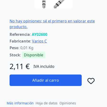
No hay opiniones; sé el primero en valorar este
producto.
Referencia
:
AY02600
Fabricante
:
Varios C
Peso
: 0,01 Kg
Stock
:
Disponible
2,11 €
IVA incluído
Añadir al carro
Añad
Más información
Hoja de datos
Opiniones